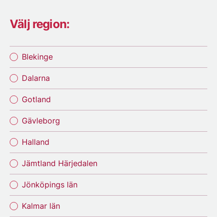
Välj region:
Blekinge
Dalarna
Gotland
Gävleborg
Halland
Jämtland Härjedalen
Jönköpings län
Kalmar län