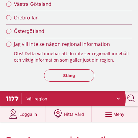
Västra Götaland
Örebro län
Östergötland
Jag vill inte se någon regional information
Obs! Detta val innebär att du inte ser regionalt innehåll
och viktig information som gäller just din region.
Stäng regionsväljaren
Stäng
Välj
region
Till startsidan för 1177
på 1177.se
på 1177.se
Meny
Logga in
Hitta vård