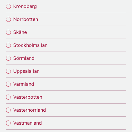
Kronoberg
Norrbotten
Skåne
Stockholms län
Sörmland
Uppsala län
Värmland
Västerbotten
Västernorrland
Västmanland