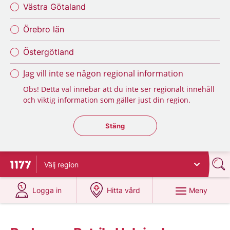
Västra Götaland
Örebro län
Östergötland
Jag vill inte se någon regional information
Obs! Detta val innebär att du inte ser regionalt innehåll
och viktig information som gäller just din region.
Stäng regionsväljaren
Stäng
Välj
region
Till startsidan för 1177
på 1177.se
på 1177.se
Meny
Logga in
Hitta vård