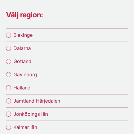
Välj region:
Blekinge
Dalarna
Gotland
Gävleborg
Halland
Jämtland Härjedalen
Jönköpings län
Kalmar län