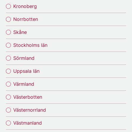
Kronoberg
Norrbotten
Skåne
Stockholms län
Sörmland
Uppsala län
Värmland
Västerbotten
Västernorrland
Västmanland