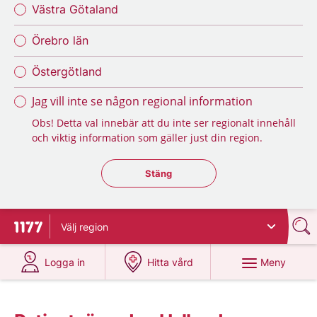
Västra Götaland
Örebro län
Östergötland
Jag vill inte se någon regional information
Obs! Detta val innebär att du inte ser regionalt innehåll
och viktig information som gäller just din region.
Stäng regionsväljaren
Stäng
Välj
region
Till startsidan för 1177
på 1177.se
på 1177.se
Meny
Logga in
Hitta vård