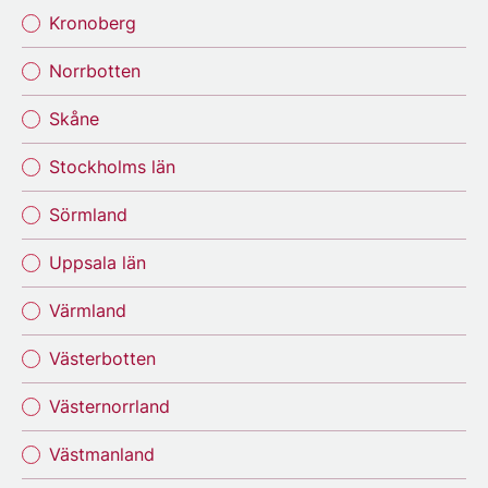
Kronoberg
Norrbotten
Skåne
Stockholms län
Sörmland
Uppsala län
Värmland
Västerbotten
Västernorrland
Västmanland