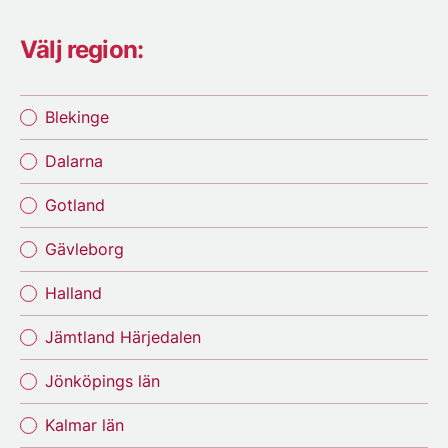
Välj region:
Blekinge
Dalarna
Gotland
Gävleborg
Halland
Jämtland Härjedalen
Jönköpings län
Kalmar län