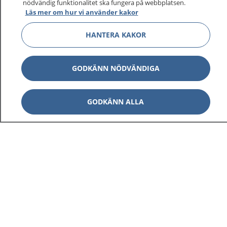
nödvändig funktionalitet ska fungera på webbplatsen.
Läs mer om hur vi använder kakor
Visa inn
1177 på flera språk
HANTERA KAKOR
Visa inn
Om 1177
GODKÄNN NÖDVÄNDIGA
Visa inn
Kontakt
GODKÄNN ALLA
Behandling av personuppgifter
Hantering av kakor
Inställningar för kakor
1177 – en tjänst från
Inera.