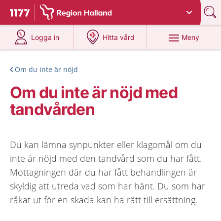
Du har valt region
Halland
.
Till startsidan för 1177
på 1177.se
på 1177.se
Meny
Logga in
Hitta vård
Om du inte är nöjd
Om du inte är nöjd med
tandvården
Du kan lämna synpunkter eller klagomål om du
inte är nöjd med den tandvård som du har fått.
Mottagningen där du har fått behandlingen är
skyldig att utreda vad som har hänt. Du som har
råkat ut för en skada kan ha rätt till ersättning.