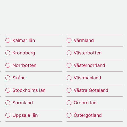
Kalmar län
Värmland
Kronoberg
Västerbotten
Norrbotten
Västernorrland
Skåne
Västmanland
Stockholms län
Västra Götaland
Sörmland
Örebro län
Uppsala län
Östergötland