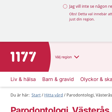
Jag vill inte se någon 
Obs! Detta val innebär att
just din region.
Till startsidan för 1177
Välj
region
Liv & hälsa
Barn & gravid
Olyckor & sk
Du är här:
Start
Hitta vård
Parodontologi, Västerå
Parodontologi, Västerås