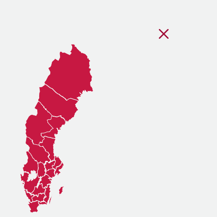
Stäng regionsvälj