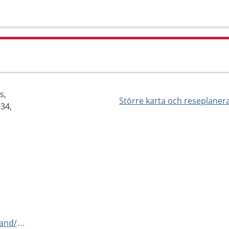
s,
Större karta och reseplaner
 34,
https://www.1177.se/Vastmanland/hitta-vard/kontaktkort/Parodontologi-1/