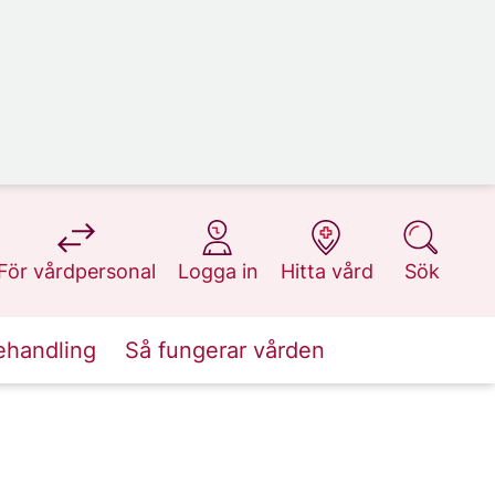
på 1177.se
på 1177.se
på 1177.se
på 1177.se
För vårdpersonal
Logga in
Hitta vård
Sök
ehandling
Så fungerar vården