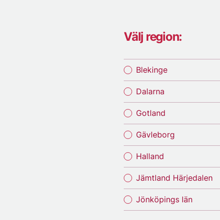
Välj region:
Blekinge
Dalarna
Gotland
Gävleborg
Halland
Jämtland Härjedalen
Jönköpings län