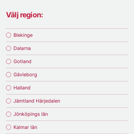
Välj region:
Blekinge
Dalarna
Gotland
Gävleborg
Halland
Jämtland Härjedalen
Jönköpings län
Kalmar län