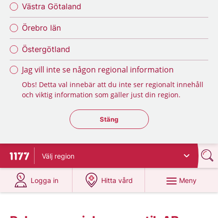
Västra Götaland
Örebro län
Östergötland
Jag vill inte se någon regional information
Obs! Detta val innebär att du inte ser regionalt innehåll
och viktig information som gäller just din region.
Stäng regionsväljaren
Stäng
Välj
region
Till startsidan för 1177
på 1177.se
på 1177.se
Meny
Logga in
Hitta vård