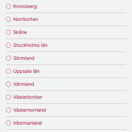
Kronoberg
Norrbotten
Skåne
Stockholms län
Sörmland
Uppsala län
Värmland
Västerbotten
Västernorrland
Västmanland