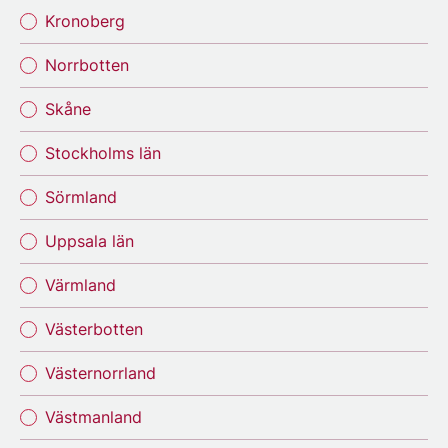
Kronoberg
Norrbotten
Skåne
Stockholms län
Sörmland
Uppsala län
Värmland
Västerbotten
Västernorrland
Västmanland