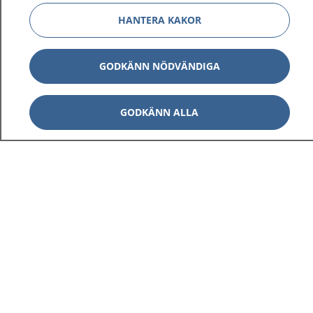
HANTERA KAKOR
GODKÄNN NÖDVÄNDIGA
GODKÄNN ALLA
1177
–
tryggt om din hälsa och vård