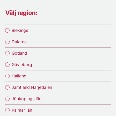
Välj region:
Blekinge
Dalarna
Gotland
Gävleborg
Halland
Jämtland Härjedalen
Jönköpings län
Kalmar län