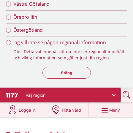
Västra Götaland
Örebro län
Östergötland
Jag vill inte se någon regional information
Obs! Detta val innebär att du inte ser regionalt innehåll
och viktig information som gäller just din region.
Stäng regionsväljaren
Stäng
Välj
region
Till startsidan för 1177
på 1177.se
på 1177.se
Meny
Logga in
Hitta vård