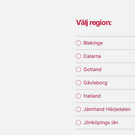
Välj region:
Blekinge
Dalarna
Gotland
Gävleborg
Halland
Jämtland Härjedalen
Jönköpings län