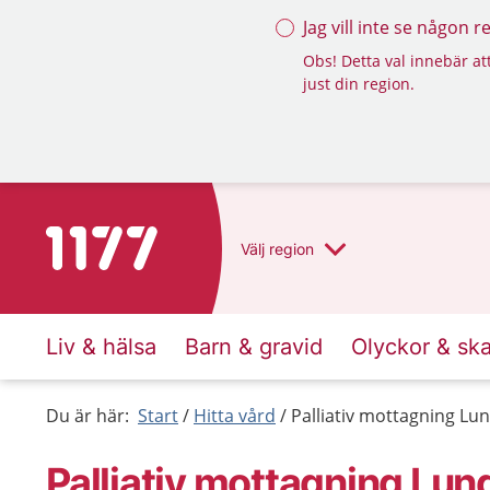
Jag vill inte se någon 
Obs! Detta val innebär att
just din region.
Till startsidan för 1177
Välj
region
Liv & hälsa
Barn & gravid
Olyckor & sk
Du är här:
Start
Hitta vård
Palliativ mottagning Lu
Palliativ mottagning Lun