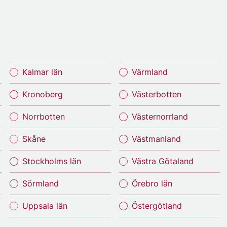
Kalmar län
Värmland
Kronoberg
Västerbotten
Norrbotten
Västernorrland
Skåne
Västmanland
Stockholms län
Västra Götaland
Sörmland
Örebro län
Uppsala län
Östergötland