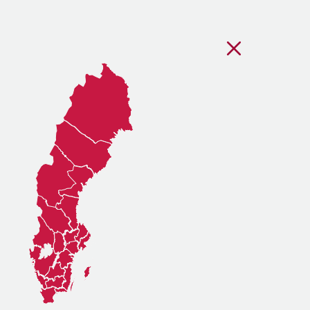
Stäng regionsvälj