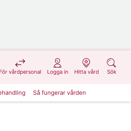
på 1177.se
på 1177.se
på 1177.se
på 1177.se
För vårdpersonal
Logga in
Hitta vård
Sök
ehandling
Så fungerar vården