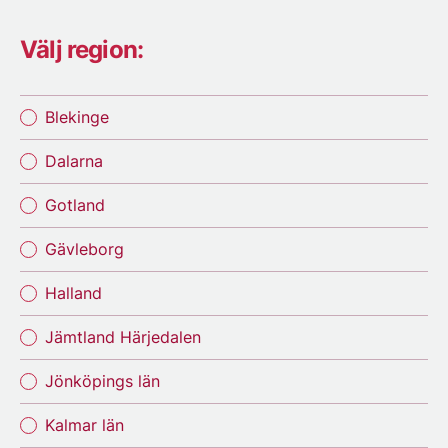
Välj region:
Blekinge
Dalarna
Gotland
Gävleborg
Halland
Jämtland Härjedalen
Jönköpings län
Kalmar län