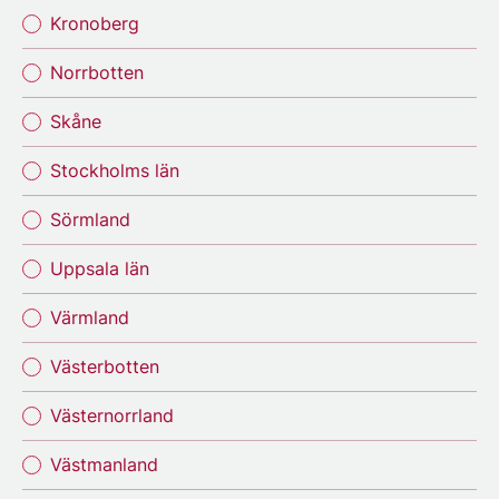
Kronoberg
Norrbotten
Skåne
Stockholms län
Sörmland
Uppsala län
Värmland
Västerbotten
Västernorrland
Västmanland