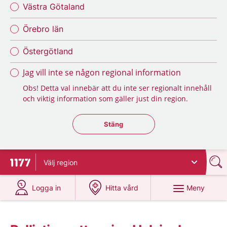
Västra Götaland
Örebro län
Östergötland
Jag vill inte se någon regional information
Obs! Detta val innebär att du inte ser regionalt innehåll
och viktig information som gäller just din region.
Stäng regionsväljaren
Stäng
Välj
region
Till startsidan för 1177
på 1177.se
på 1177.se
Meny
Logga in
Hitta vård