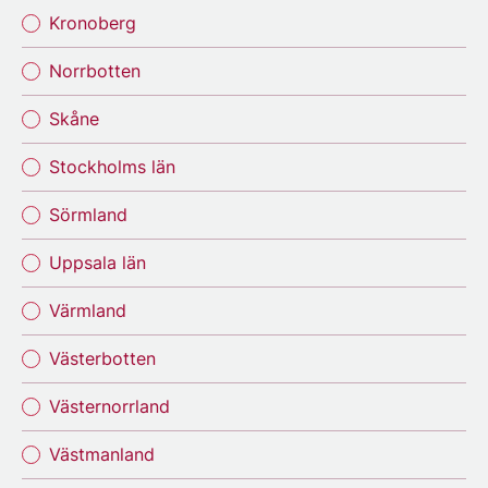
Kronoberg
Norrbotten
Skåne
Stockholms län
Sörmland
Uppsala län
Värmland
Västerbotten
Västernorrland
Västmanland