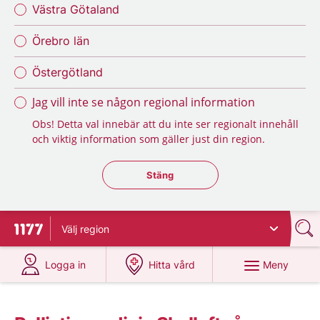
Västra Götaland
Örebro län
Östergötland
Jag vill inte se någon regional information
Obs! Detta val innebär att du inte ser regionalt innehåll
och viktig information som gäller just din region.
Stäng regionsväljaren
Stäng
Välj
region
Till startsidan för 1177
på 1177.se
på 1177.se
Meny
Logga in
Hitta vård