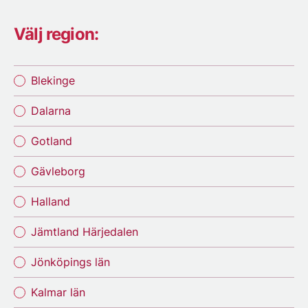
Välj region:
Blekinge
Dalarna
Gotland
Gävleborg
Halland
Jämtland Härjedalen
Jönköpings län
Kalmar län