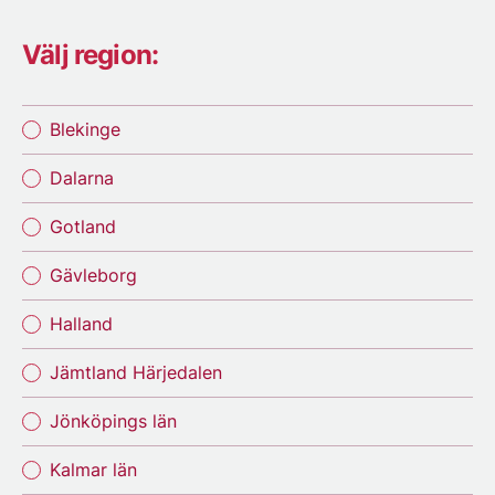
Välj region:
Blekinge
Dalarna
Gotland
Gävleborg
Halland
Jämtland Härjedalen
Jönköpings län
Kalmar län