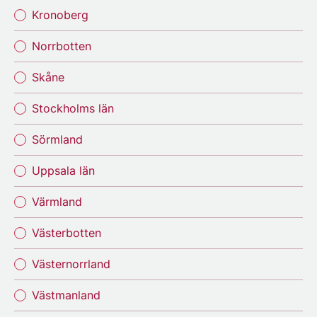
Kronoberg
Norrbotten
Skåne
Stockholms län
Sörmland
Uppsala län
Värmland
Västerbotten
Västernorrland
Västmanland