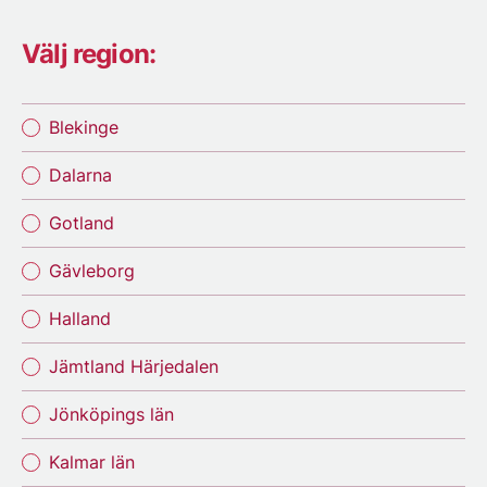
Välj region:
Blekinge
Dalarna
Gotland
Gävleborg
Halland
Jämtland Härjedalen
Jönköpings län
Kalmar län