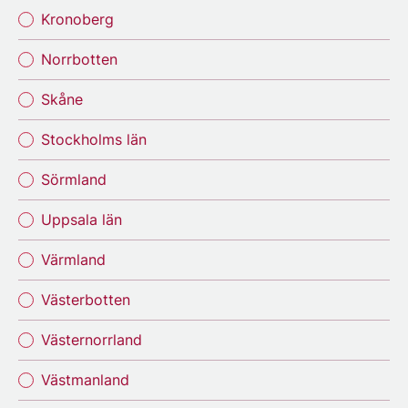
Kronoberg
Norrbotten
Skåne
Stockholms län
Sörmland
Uppsala län
Värmland
Västerbotten
Västernorrland
Västmanland