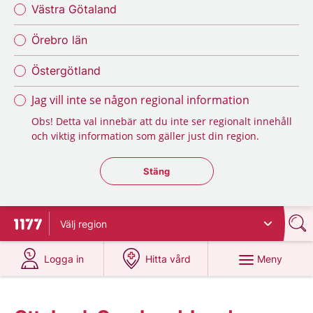
Västra Götaland
Örebro län
Östergötland
Jag vill inte se någon regional information
Obs! Detta val innebär att du inte ser regionalt innehåll
och viktig information som gäller just din region.
Stäng regionsväljaren
Stäng
Välj
region
Till startsidan för 1177
på 1177.se
på 1177.se
Meny
Logga in
Hitta vård