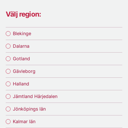
Välj region:
Blekinge
Dalarna
Gotland
Gävleborg
Halland
Jämtland Härjedalen
Jönköpings län
Kalmar län