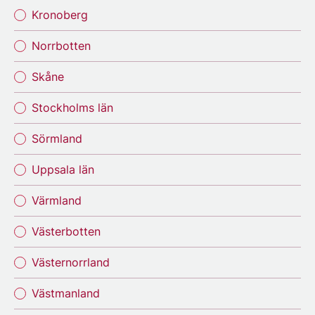
Kronoberg
Norrbotten
Skåne
Stockholms län
Sörmland
Uppsala län
Värmland
Västerbotten
Västernorrland
Västmanland