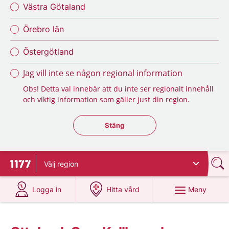
Västra Götaland
Örebro län
Östergötland
Jag vill inte se någon regional information
Obs! Detta val innebär att du inte ser regionalt innehåll
och viktig information som gäller just din region.
Stäng regionsväljaren
Stäng
Välj
region
Till startsidan för 1177
på 1177.se
på 1177.se
Meny
Logga in
Hitta vård