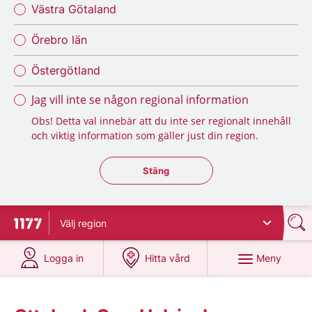
Västra Götaland
Örebro län
Östergötland
Jag vill inte se någon regional information
Obs! Detta val innebär att du inte ser regionalt innehåll
och viktig information som gäller just din region.
Stäng regionsväljaren
Stäng
Välj
region
Till startsidan för 1177
på 1177.se
på 1177.se
Meny
Logga in
Hitta vård