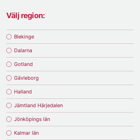
Välj region:
Blekinge
Dalarna
Gotland
Gävleborg
Halland
Jämtland Härjedalen
Jönköpings län
Kalmar län