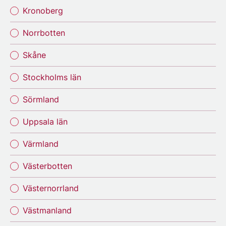
Kronoberg
Norrbotten
Skåne
Stockholms län
Sörmland
Uppsala län
Värmland
Västerbotten
Västernorrland
Västmanland