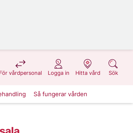
på 1177.se
på 1177.se
på 1177.se
på 1177.se
För vårdpersonal
Logga in
Hitta vård
Sök
ehandling
Så fungerar vården
sala