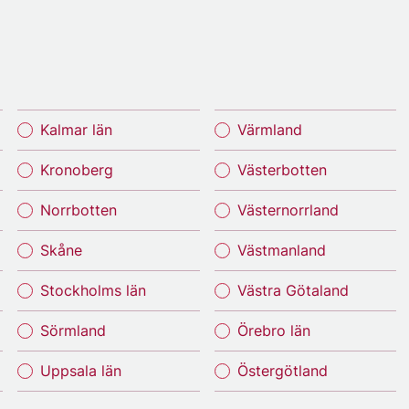
Kalmar län
Värmland
Kronoberg
Västerbotten
Norrbotten
Västernorrland
Skåne
Västmanland
Stockholms län
Västra Götaland
Sörmland
Örebro län
Uppsala län
Östergötland