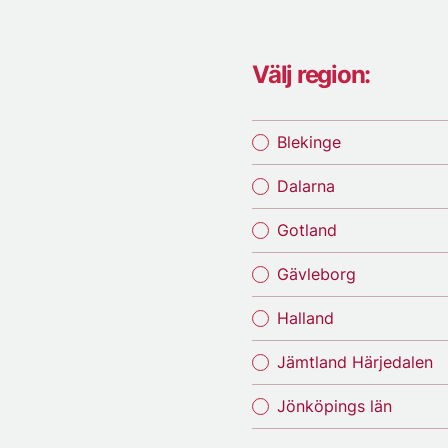
Välj region:
Blekinge
Dalarna
Gotland
Gävleborg
Halland
Jämtland Härjedalen
Jönköpings län