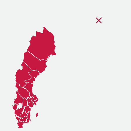
Stäng regionsvälj