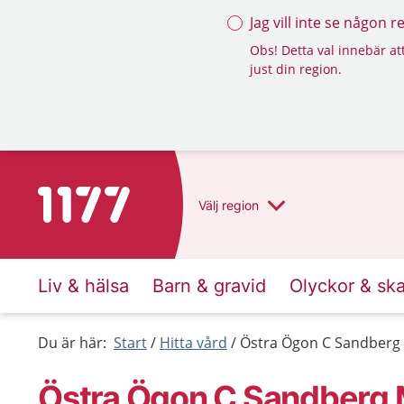
Jag vill inte se någon 
Obs! Detta val innebär att
just din region.
Till startsidan för 1177
Välj
region
Liv & hälsa
Barn & gravid
Olyckor & sk
Du är här:
Start
Hitta vård
Östra Ögon C Sandberg
Östra Ögon C Sandberg 