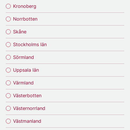
Kronoberg
Norrbotten
Skåne
Stockholms län
Sörmland
Uppsala län
Värmland
Västerbotten
Västernorrland
Västmanland