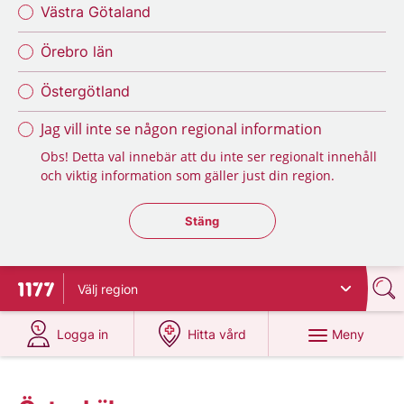
Västra Götaland
Örebro län
Östergötland
Jag vill inte se någon regional information
Obs! Detta val innebär att du inte ser regionalt innehåll
och viktig information som gäller just din region.
Stäng regionsväljaren
Stäng
Välj
region
Till startsidan för 1177
på 1177.se
på 1177.se
Meny
Logga in
Hitta vård