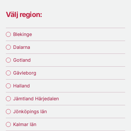
Välj region:
Blekinge
Dalarna
Gotland
Gävleborg
Halland
Jämtland Härjedalen
Jönköpings län
Kalmar län