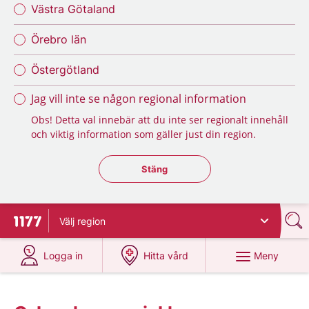
Västra Götaland
Örebro län
Östergötland
Jag vill inte se någon regional information
Obs! Detta val innebär att du inte ser regionalt innehåll
och viktig information som gäller just din region.
Stäng regionsväljaren
Stäng
Välj
region
Till startsidan för 1177
på 1177.se
på 1177.se
Meny
Logga in
Hitta vård