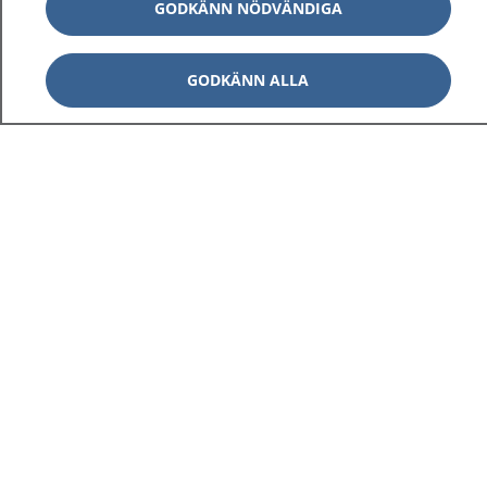
GODKÄNN NÖDVÄNDIGA
GODKÄNN ALLA
1177
–
tryggt om din hälsa och vård
På 1177.se får du råd om hälsa och information om