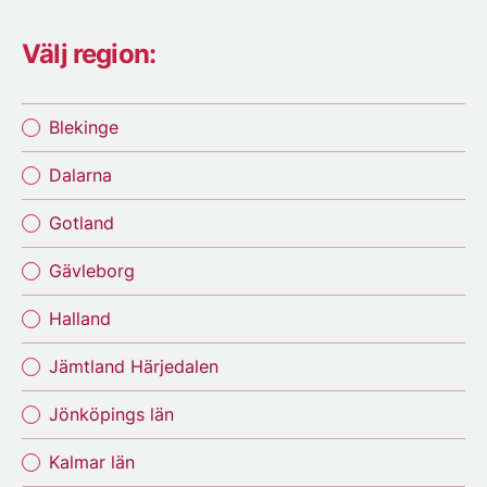
Välj region:
Blekinge
Dalarna
Gotland
Gävleborg
Halland
Jämtland Härjedalen
Jönköpings län
Kalmar län