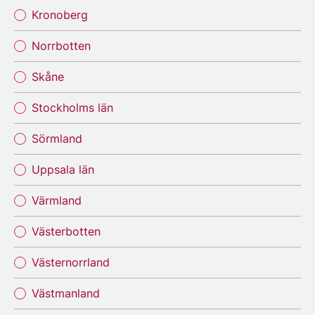
Kronoberg
Norrbotten
Skåne
Stockholms län
Sörmland
Uppsala län
Värmland
Västerbotten
Västernorrland
Västmanland