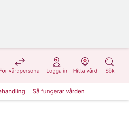
på 1177.se
på 1177.se
på 1177.se
på 1177.se
För vårdpersonal
Logga in
Hitta vård
Sök
ehandling
Så fungerar vården