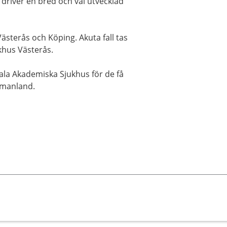
h driver en bred och väl utvecklad
sterås och Köping. Akuta fall tas
hus Västerås.
ala Akademiska Sjukhus för de få
tmanland.