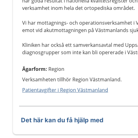
har goda resultat i nationella kvalitetsregister oc
verksamhet inom hela det ortopediska området.
Vi har mottagnings- och operationsverksamhet i Vä
emot vid akutmottagningen på Västmanlands sjuk
Kliniken har också ett samverkansavtal med Upps
diagnosgrupper som inte kan bli opererade i Väs
Ägarform
:
Region
Verksamheten tillhör Region Västmanland.
Patientavgifter i Region Västmanland
Det här kan du få hjälp med