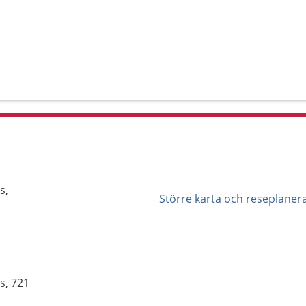
s,
Större karta och reseplaner
s, 721