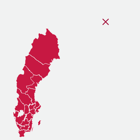
Stäng regionsvälj