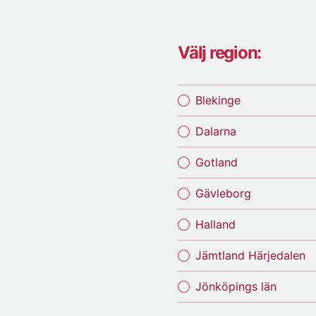
Välj region:
Blekinge
Dalarna
Gotland
Gävleborg
Halland
Jämtland Härjedalen
Jönköpings län