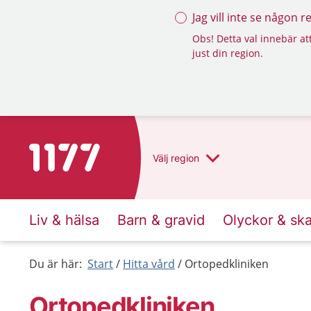
Jag vill inte se någon 
Obs! Detta val innebär att
just din region.
Till startsidan för 1177
Välj
region
Liv & hälsa
Barn & gravid
Olyckor & sk
Du är här:
Start
Hitta vård
Ortopedkliniken
Ortopedkliniken