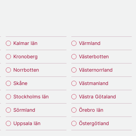
Kalmar län
Värmland
Kronoberg
Västerbotten
Norrbotten
Västernorrland
Skåne
Västmanland
Stockholms län
Västra Götaland
Sörmland
Örebro län
Uppsala län
Östergötland