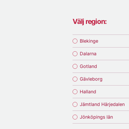
Välj region:
Blekinge
Dalarna
Gotland
Gävleborg
Halland
Jämtland Härjedalen
Jönköpings län