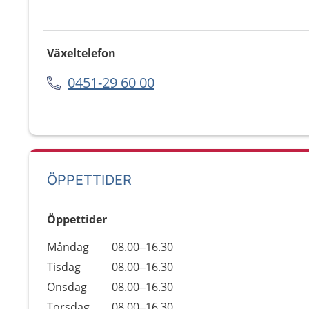
Växeltelefon
0451-29 60 00
ÖPPETTIDER
Öppettider
Öppettider
Kommentarer
Måndag
08.00–16.30
Dag
Tisdag
08.00–16.30
Onsdag
08.00–16.30
Torsdag
08.00–16.30