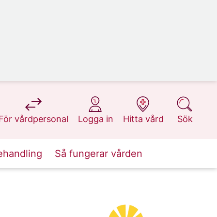
på 1177.se
på 1177.se
på 1177.se
på 1177.se
För vårdpersonal
Logga in
Hitta vård
Sök
ehandling
Så fungerar vården