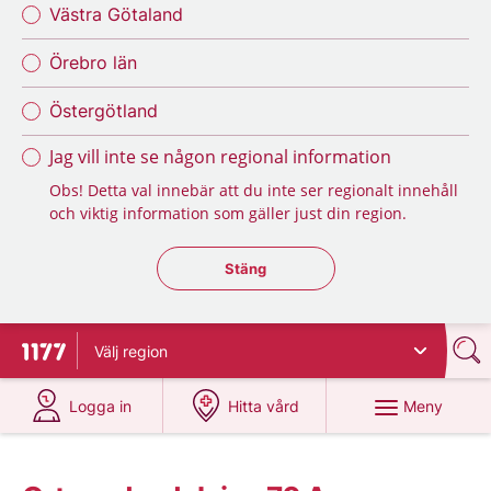
Västra Götaland
Örebro län
Östergötland
Jag vill inte se någon regional information
Obs! Detta val innebär att du inte ser regionalt innehåll
och viktig information som gäller just din region.
Stäng regionsväljaren
Stäng
Välj
region
Till startsidan för 1177
på 1177.se
på 1177.se
Meny
Logga in
Hitta vård