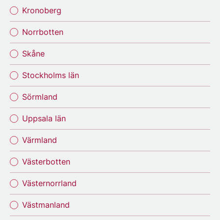
Kronoberg
Norrbotten
Skåne
Stockholms län
Sörmland
Uppsala län
Värmland
Västerbotten
Västernorrland
Västmanland