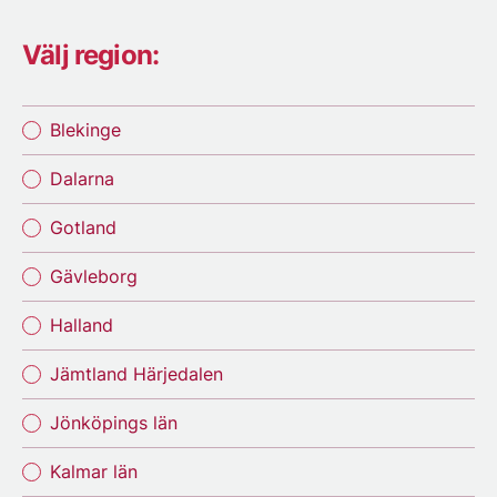
Välj region:
Blekinge
Dalarna
Gotland
Gävleborg
Halland
Jämtland Härjedalen
Jönköpings län
Kalmar län