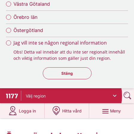
Västra Götaland
Örebro län
Östergötland
Jag vill inte se någon regional information
Obs! Detta val innebär att du inte ser regionalt innehåll
och viktig information som gäller just din region.
Stäng regionsväljaren
Stäng
Välj
region
Till startsidan för 1177
på 1177.se
på 1177.se
Meny
Logga in
Hitta vård