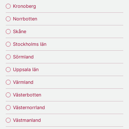
Kronoberg
Norrbotten
Skåne
Stockholms län
Sörmland
Uppsala län
Värmland
Västerbotten
Västernorrland
Västmanland