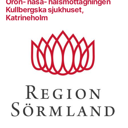
Öron- näsa- halsmottagningen
Kullbergska sjukhuset,
Katrineholm