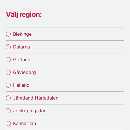
Välj region:
Blekinge
Dalarna
Gotland
Gävleborg
Halland
Jämtland Härjedalen
Jönköpings län
Kalmar län