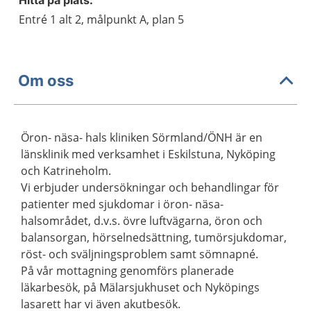
Hitta på plats:
Entré 1 alt 2, målpunkt A, plan 5
Om oss
Öron- näsa- hals kliniken Sörmland/ÖNH är en
länsklinik med verksamhet i Eskilstuna, Nyköping
och Katrineholm.
Vi erbjuder undersökningar och behandlingar för
patienter med sjukdomar i öron- näsa-
halsområdet, d.v.s. övre luftvägarna, öron och
balansorgan, hörselnedsättning, tumörsjukdomar,
röst- och sväljningsproblem samt sömnapné.
På vår mottagning genomförs planerade
läkarbesök, på Mälarsjukhuset och Nyköpings
lasarett har vi även akutbesök.