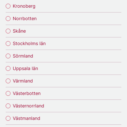
Kronoberg
Norrbotten
Skåne
Stockholms län
Sörmland
Uppsala län
Värmland
Västerbotten
Västernorrland
Västmanland