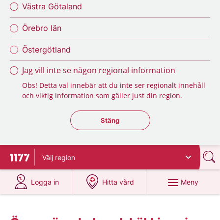
Västra Götaland
Örebro län
Östergötland
Jag vill inte se någon regional information
Obs! Detta val innebär att du inte ser regionalt innehåll
och viktig information som gäller just din region.
Stäng regionsväljaren
Stäng
Välj
region
Till startsidan för 1177
på 1177.se
på 1177.se
Meny
Logga in
Hitta vård