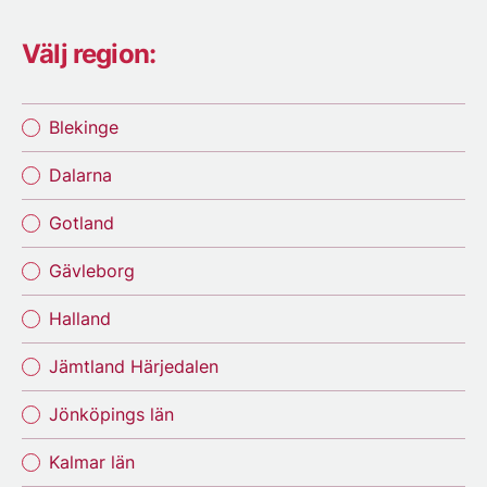
Välj region:
Blekinge
Dalarna
Gotland
Gävleborg
Halland
Jämtland Härjedalen
Jönköpings län
Kalmar län