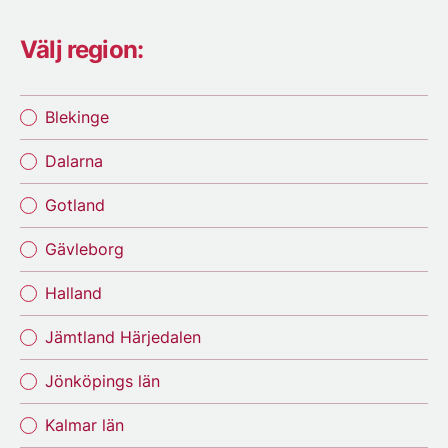
Välj region:
Blekinge
Dalarna
Gotland
Gävleborg
Halland
Jämtland Härjedalen
Jönköpings län
Kalmar län