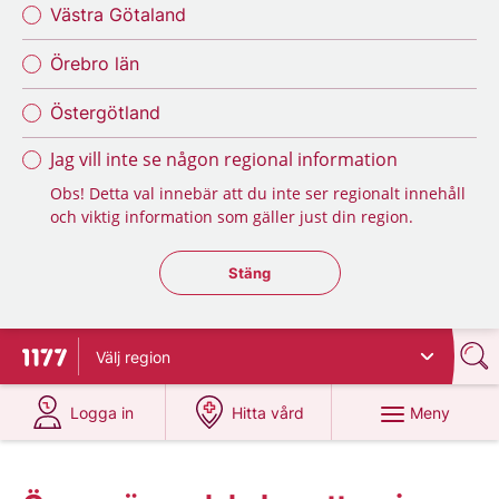
Västra Götaland
Örebro län
Östergötland
Jag vill inte se någon regional information
Obs! Detta val innebär att du inte ser regionalt innehåll
och viktig information som gäller just din region.
Stäng regionsväljaren
Stäng
Välj
region
Till startsidan för 1177
på 1177.se
på 1177.se
Meny
Logga in
Hitta vård