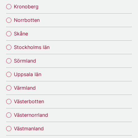
Kronoberg
Norrbotten
Skåne
Stockholms län
Sörmland
Uppsala län
Värmland
Västerbotten
Västernorrland
Västmanland