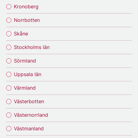
Kronoberg
Norrbotten
Skåne
Stockholms län
Sörmland
Uppsala län
Värmland
Västerbotten
Västernorrland
Västmanland