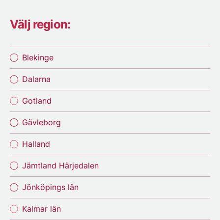
Välj region:
Blekinge
Dalarna
Gotland
Gävleborg
Halland
Jämtland Härjedalen
Jönköpings län
Kalmar län