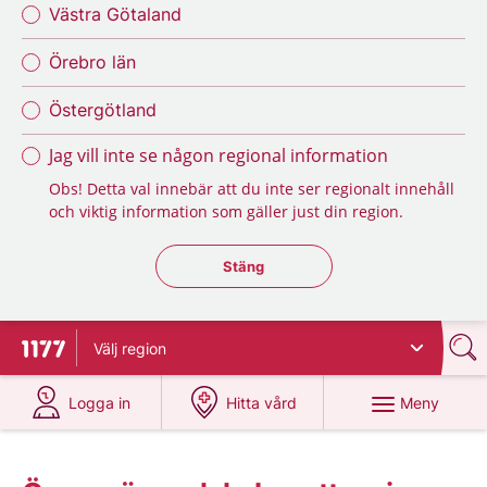
Västra Götaland
Örebro län
Östergötland
Jag vill inte se någon regional information
Obs! Detta val innebär att du inte ser regionalt innehåll
och viktig information som gäller just din region.
Stäng regionsväljaren
Stäng
Välj
region
Till startsidan för 1177
på 1177.se
på 1177.se
Meny
Logga in
Hitta vård