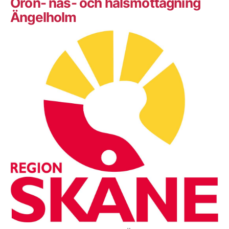
Öron- näs- och halsmottagning
Ängelholm