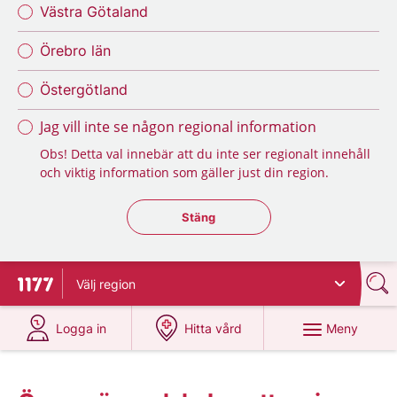
Västra Götaland
Örebro län
Östergötland
Jag vill inte se någon regional information
Obs! Detta val innebär att du inte ser regionalt innehåll
och viktig information som gäller just din region.
Stäng regionsväljaren
Stäng
Välj
region
Till startsidan för 1177
på 1177.se
på 1177.se
Meny
Logga in
Hitta vård