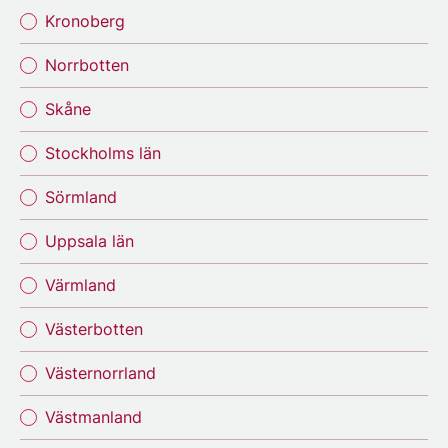
Kronoberg
Norrbotten
Skåne
Stockholms län
Sörmland
Uppsala län
Värmland
Västerbotten
Västernorrland
Västmanland