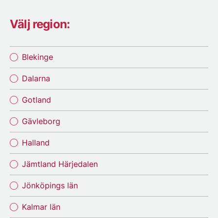
Välj region:
Blekinge
Dalarna
Gotland
Gävleborg
Halland
Jämtland Härjedalen
Jönköpings län
Kalmar län