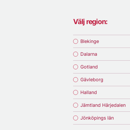
Välj region:
Blekinge
Dalarna
Gotland
Gävleborg
Halland
Jämtland Härjedalen
Jönköpings län