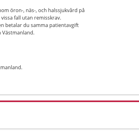
om öron-, näs-, och halssjukvård på
issa fall utan remisskrav.
en betalar du samma patientavgift
on Västmanland.
tmanland.