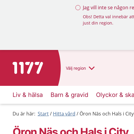
Jag vill inte se någon 
Obs! Detta val innebär att
just din region.
Till startsidan för 1177
Välj
region
Liv & hälsa
Barn & gravid
Olyckor & sk
Du är här:
Start
Hitta vård
Öron Näs och Hals i City
Öron Näs och Hals i City