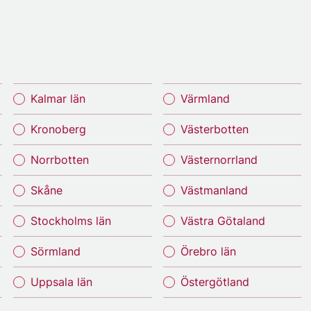
Kalmar län
Värmland
Kronoberg
Västerbotten
Norrbotten
Västernorrland
Skåne
Västmanland
Stockholms län
Västra Götaland
Sörmland
Örebro län
Uppsala län
Östergötland