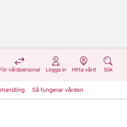
på 1177.se
på 1177.se
på 1177.se
på 1177.se
För vårdpersonal
Logga in
Hitta vård
Sök
ehandling
Så fungerar vården