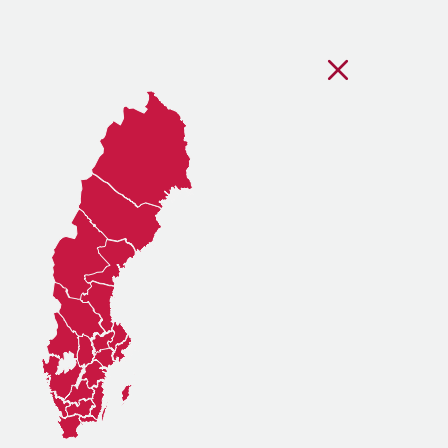
Stäng regionsvälj