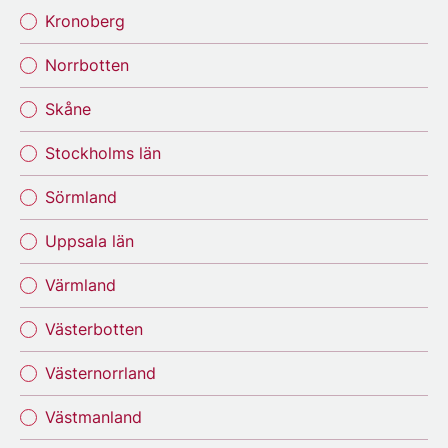
Kronoberg
Norrbotten
Skåne
Stockholms län
Sörmland
Uppsala län
Värmland
Västerbotten
Västernorrland
Västmanland