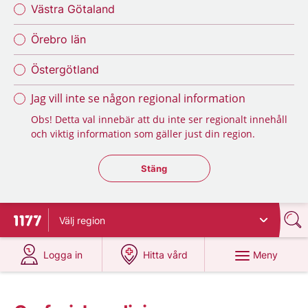
Västra Götaland
Örebro län
Östergötland
Jag vill inte se någon regional information
Obs! Detta val innebär att du inte ser regionalt innehåll
och viktig information som gäller just din region.
Stäng regionsväljaren
Stäng
Välj
region
Till startsidan för 1177
på 1177.se
på 1177.se
Meny
Logga in
Hitta vård