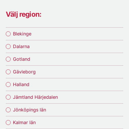
Välj region:
Blekinge
Dalarna
Gotland
Gävleborg
Halland
Jämtland Härjedalen
Jönköpings län
Kalmar län