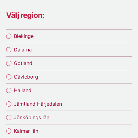
Välj region:
Blekinge
Dalarna
Gotland
Gävleborg
Halland
Jämtland Härjedalen
Jönköpings län
Kalmar län