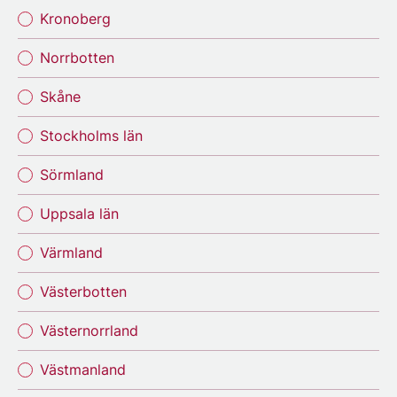
Kronoberg
Norrbotten
Skåne
Stockholms län
Sörmland
Uppsala län
Värmland
Västerbotten
Västernorrland
Västmanland