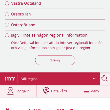
Västra Götaland
Örebro län
Östergötland
Jag vill inte se någon regional information
Obs! Detta val innebär att du inte ser regionalt innehåll
och viktig information som gäller just din region.
Stäng regionsväljaren
Stäng
Välj
region
Till startsidan för 1177
på 1177.se
på 1177.se
Meny
Logga in
Hitta vård