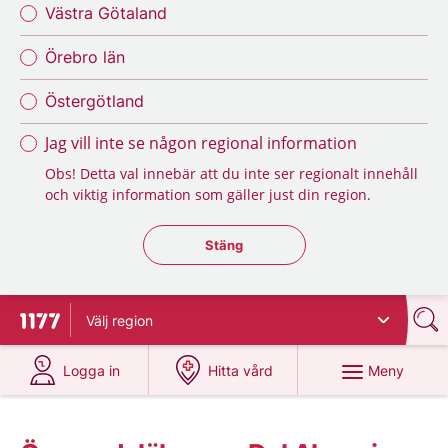
Västra Götaland
Örebro län
Östergötland
Jag vill inte se någon regional information
Obs! Detta val innebär att du inte ser regionalt innehåll
och viktig information som gäller just din region.
Stäng regionsväljaren
Stäng
Välj
region
Till startsidan för 1177
på 1177.se
på 1177.se
Meny
Logga in
Hitta vård