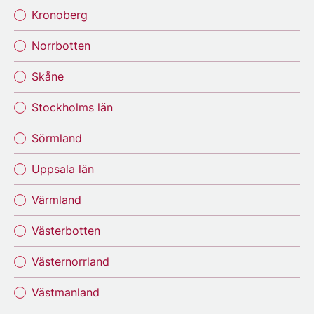
Kronoberg
Norrbotten
Skåne
Stockholms län
Sörmland
Uppsala län
Värmland
Västerbotten
Västernorrland
Västmanland