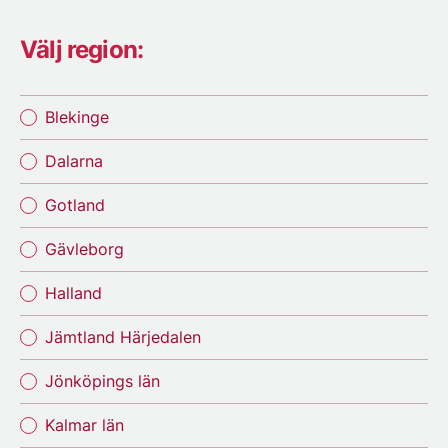
Välj region:
Blekinge
Dalarna
Gotland
Gävleborg
Halland
Jämtland Härjedalen
Jönköpings län
Kalmar län