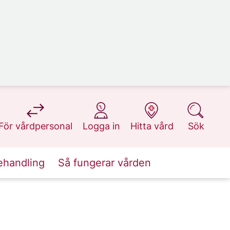
på 1177.se
på 1177.se
på 1177.se
på 1177.se
För vårdpersonal
Logga in
Hitta vård
Sök
ehandling
Så fungerar vården