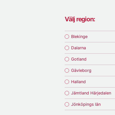
Välj region:
Blekinge
Dalarna
Gotland
Gävleborg
Halland
Jämtland Härjedalen
Jönköpings län