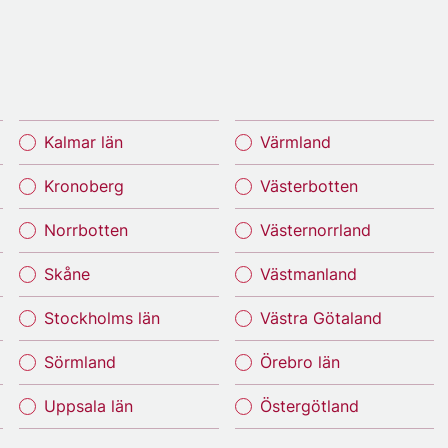
Kalmar län
Värmland
Kronoberg
Västerbotten
Norrbotten
Västernorrland
Skåne
Västmanland
Stockholms län
Västra Götaland
Sörmland
Örebro län
Uppsala län
Östergötland