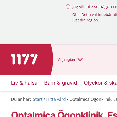
Jag vill inte se någon 
Obs! Detta val innebär att
just din region.
Till startsidan för 1177
Välj
region
Liv & hälsa
Barn & gravid
Olyckor & sk
Du är här:
Start
Hitta vård
Optalmica Ögonklinik, E
Optalmica Ögonklinik, Es