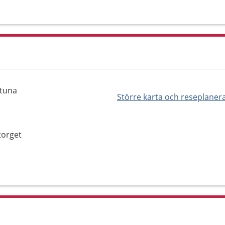
stuna
Större karta och reseplaner
torget