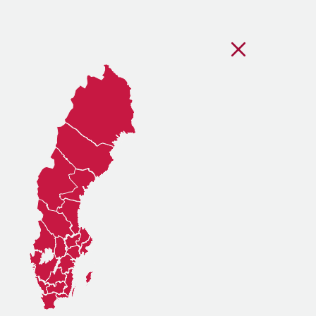
Stäng regionsvälj