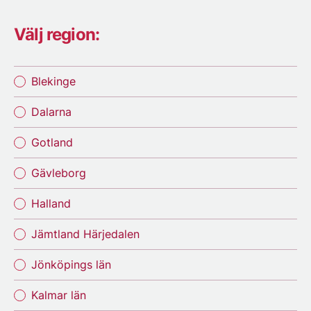
Välj region:
Blekinge
Dalarna
Gotland
Gävleborg
Halland
Jämtland Härjedalen
Jönköpings län
Kalmar län