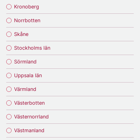
Kronoberg
Norrbotten
Skåne
Stockholms län
Sörmland
Uppsala län
Värmland
Västerbotten
Västernorrland
Västmanland