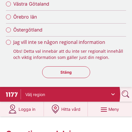
Västra Götaland
Örebro län
Östergötland
Jag vill inte se någon regional information
Obs! Detta val innebär att du inte ser regionalt innehåll
och viktig information som gäller just din region.
Stäng regionsväljaren
Stäng
Välj
region
Till startsidan för 1177
på 1177.se
på 1177.se
Meny
Logga in
Hitta vård