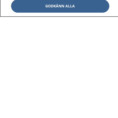
GODKÄNN ALLA
1177
–
tryggt om din hälsa och vård
På 1177.se får du råd om hälsa och information om
sjukdomar och vilka mottagningar du kan kontakta.
Logga in för att läsa din journal och göra dina