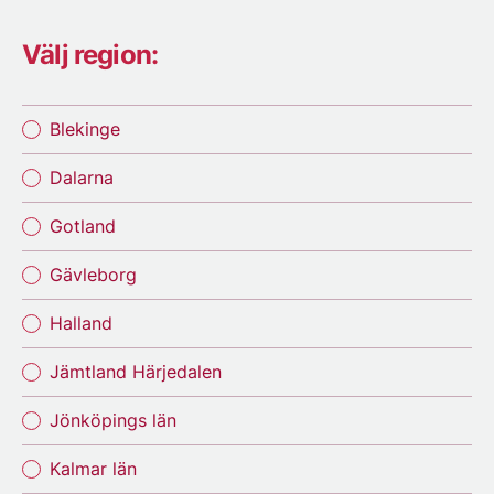
Välj region:
Blekinge
Dalarna
Gotland
Gävleborg
Halland
Jämtland Härjedalen
Jönköpings län
Kalmar län