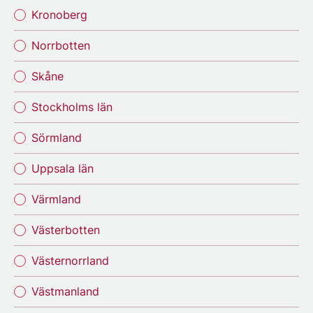
Kronoberg
Norrbotten
Skåne
Stockholms län
Sörmland
Uppsala län
Värmland
Västerbotten
Västernorrland
Västmanland