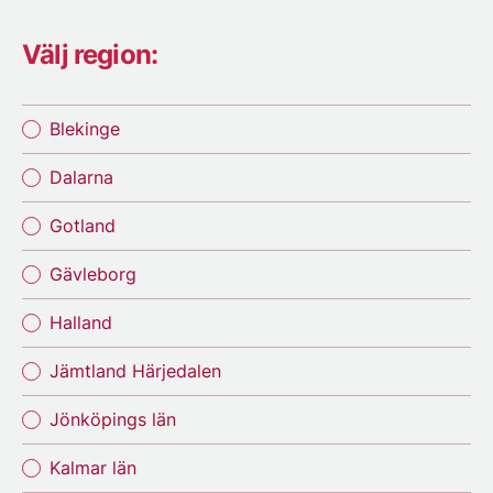
Välj region:
Blekinge
Dalarna
Gotland
Gävleborg
Halland
Jämtland Härjedalen
Jönköpings län
Kalmar län