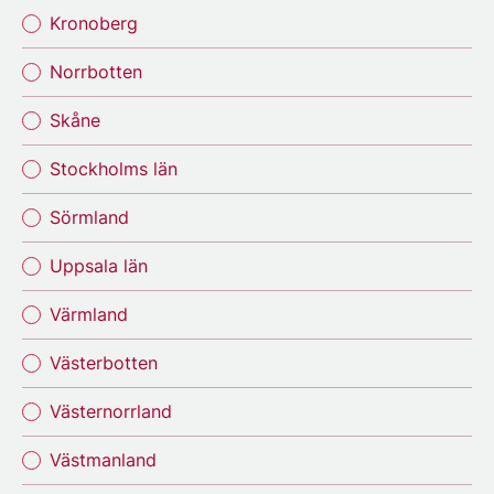
Kronoberg
Norrbotten
Skåne
Stockholms län
Sörmland
Uppsala län
Värmland
Västerbotten
Västernorrland
Västmanland