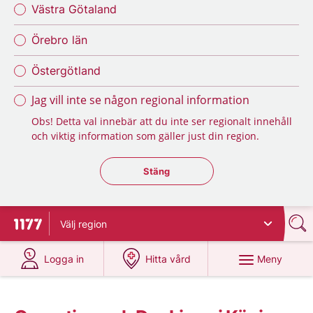
Västra Götaland
Örebro län
Östergötland
Jag vill inte se någon regional information
Obs! Detta val innebär att du inte ser regionalt innehåll
och viktig information som gäller just din region.
Stäng regionsväljaren
Stäng
Välj
region
Till startsidan för 1177
på 1177.se
på 1177.se
Meny
Logga in
Hitta vård