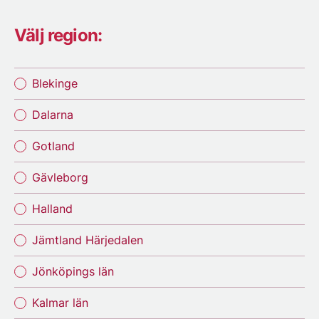
Välj region:
Blekinge
Dalarna
Gotland
Gävleborg
Halland
Jämtland Härjedalen
Jönköpings län
Kalmar län