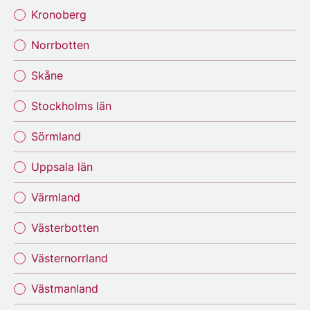
Kronoberg
Norrbotten
Skåne
Stockholms län
Sörmland
Uppsala län
Värmland
Västerbotten
Västernorrland
Västmanland