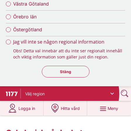
Västra Götaland
Örebro län
Östergötland
Jag vill inte se någon regional information
Obs! Detta val innebär att du inte ser regionalt innehåll
och viktig information som gäller just din region.
Stäng regionsväljaren
Stäng
Välj
region
Till startsidan för 1177
på 1177.se
på 1177.se
Meny
Logga in
Hitta vård