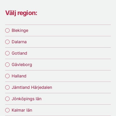
Välj region:
Blekinge
Dalarna
Gotland
Gävleborg
Halland
Jämtland Härjedalen
Jönköpings län
Kalmar län