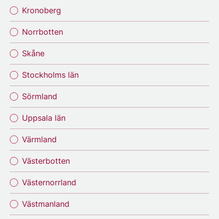
Kronoberg
Norrbotten
Skåne
Stockholms län
Sörmland
Uppsala län
Värmland
Västerbotten
Västernorrland
Västmanland