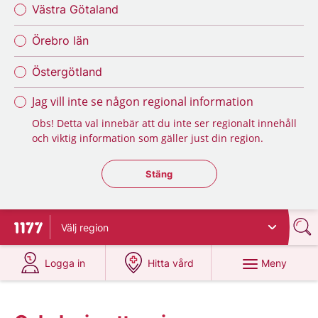
Västra Götaland
Örebro län
Östergötland
Jag vill inte se någon regional information
Obs! Detta val innebär att du inte ser regionalt innehåll
och viktig information som gäller just din region.
Stäng regionsväljaren
Stäng
Välj
region
Till startsidan för 1177
på 1177.se
på 1177.se
Meny
Logga in
Hitta vård