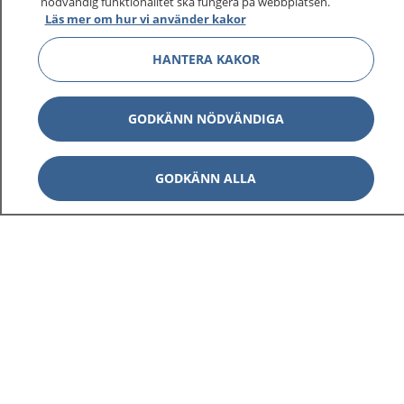
nödvändig funktionalitet ska fungera på webbplatsen.
Läs mer om hur vi använder kakor
HANTERA KAKOR
GODKÄNN NÖDVÄNDIGA
GODKÄNN ALLA
1177
–
tryggt om din hälsa och vård
På 1177.se får du råd om hälsa och information om