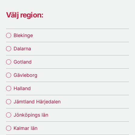
Välj region:
Blekinge
Dalarna
Gotland
Gävleborg
Halland
Jämtland Härjedalen
Jönköpings län
Kalmar län