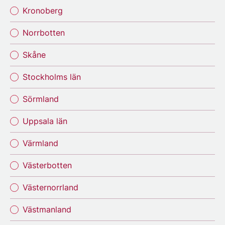
Kronoberg
Norrbotten
Skåne
Stockholms län
Sörmland
Uppsala län
Värmland
Västerbotten
Västernorrland
Västmanland