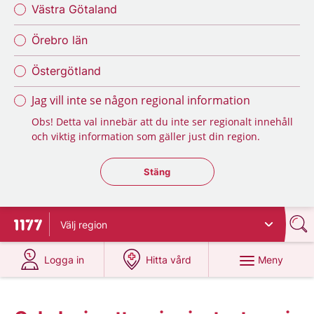
Västra Götaland
Örebro län
Östergötland
Jag vill inte se någon regional information
Obs! Detta val innebär att du inte ser regionalt innehåll
och viktig information som gäller just din region.
Stäng regionsväljaren
Stäng
Välj
region
Till startsidan för 1177
på 1177.se
på 1177.se
Meny
Logga in
Hitta vård