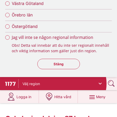
Västra Götaland
Örebro län
Östergötland
Jag vill inte se någon regional information
Obs! Detta val innebär att du inte ser regionalt innehåll
och viktig information som gäller just din region.
Stäng regionsväljaren
Stäng
Välj
region
Till startsidan för 1177
på 1177.se
på 1177.se
Meny
Logga in
Hitta vård