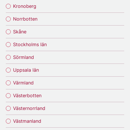
Kronoberg
Norrbotten
Skåne
Stockholms län
Sörmland
Uppsala län
Värmland
Västerbotten
Västernorrland
Västmanland