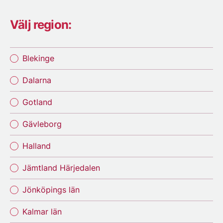
Välj region:
Blekinge
Dalarna
Gotland
Gävleborg
Halland
Jämtland Härjedalen
Jönköpings län
Kalmar län