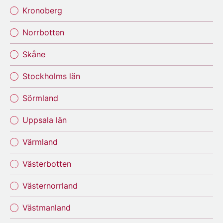
Kronoberg
Norrbotten
Skåne
Stockholms län
Sörmland
Uppsala län
Värmland
Västerbotten
Västernorrland
Västmanland