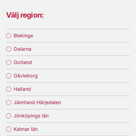
Välj region:
Blekinge
Dalarna
Gotland
Gävleborg
Halland
Jämtland Härjedalen
Jönköpings län
Kalmar län