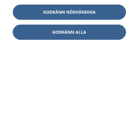
GODKÄNN NÖDVÄNDIGA
GODKÄNN ALLA
1177
–
tryggt om din hälsa och vård
På 1177.se får du råd om hälsa och information om
sjukdomar och vilka mottagningar du kan kontakta.
Logga in för att läsa din journal och göra dina
vårdärenden. Ring telefonnummer 1177 för