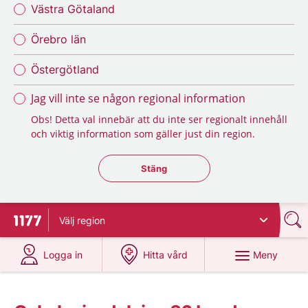
Västra Götaland
Örebro län
Östergötland
Jag vill inte se någon regional information
Obs! Detta val innebär att du inte ser regionalt innehåll
och viktig information som gäller just din region.
Stäng regionsväljaren
Stäng
Välj
region
Till startsidan för 1177
på 1177.se
på 1177.se
Meny
Logga in
Hitta vård