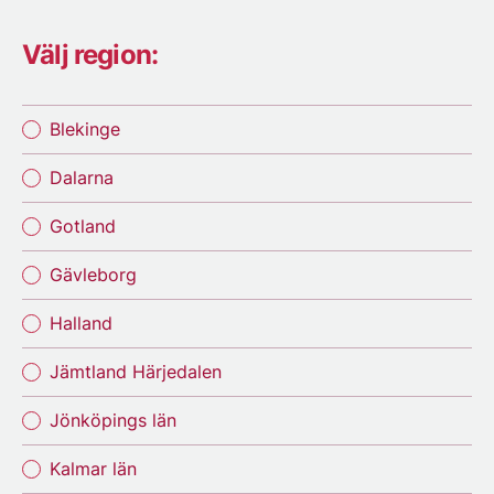
Välj region:
Blekinge
Dalarna
Gotland
Gävleborg
Halland
Jämtland Härjedalen
Jönköpings län
Kalmar län