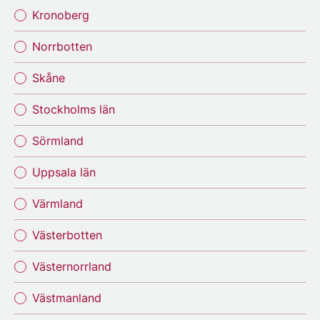
Kronoberg
Norrbotten
Skåne
Stockholms län
Sörmland
Uppsala län
Värmland
Västerbotten
Västernorrland
Västmanland