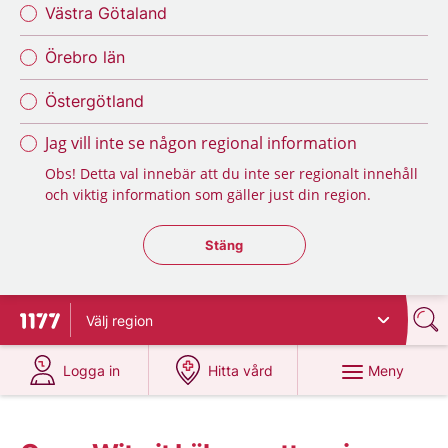
Västra Götaland
Örebro län
Östergötland
Jag vill inte se någon regional information
Obs! Detta val innebär att du inte ser regionalt innehåll
och viktig information som gäller just din region.
Stäng regionsväljaren
Stäng
Välj
region
Till startsidan för 1177
på 1177.se
på 1177.se
Meny
Logga in
Hitta vård