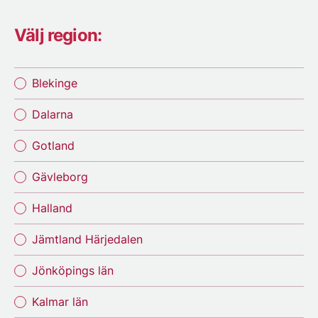
Välj region:
Blekinge
Dalarna
Gotland
Gävleborg
Halland
Jämtland Härjedalen
Jönköpings län
Kalmar län