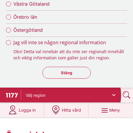
Västra Götaland
Örebro län
Östergötland
Jag vill inte se någon regional information
Obs! Detta val innebär att du inte ser regionalt innehåll
och viktig information som gäller just din region.
Stäng regionsväljaren
Stäng
Välj
region
Till startsidan för 1177
på 1177.se
på 1177.se
Meny
Logga in
Hitta vård