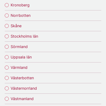
Kronoberg
Norrbotten
Skåne
Stockholms län
Sörmland
Uppsala län
Värmland
Västerbotten
Västernorrland
Västmanland