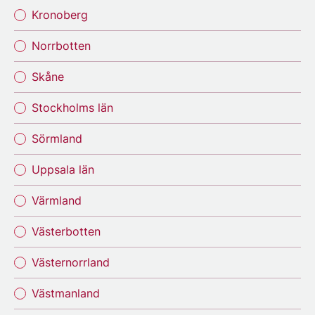
Kronoberg
Norrbotten
Skåne
Stockholms län
Sörmland
Uppsala län
Värmland
Västerbotten
Västernorrland
Västmanland