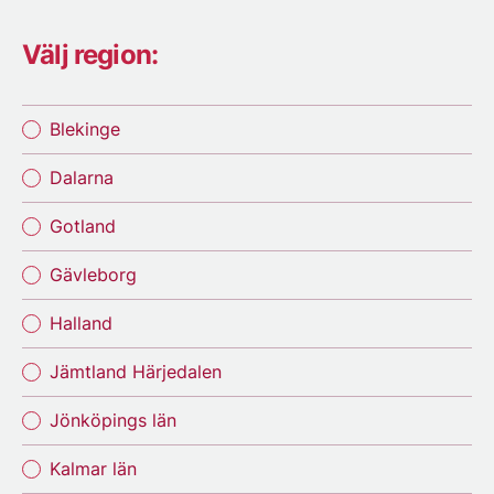
Välj region:
Blekinge
Dalarna
Gotland
Gävleborg
Halland
Jämtland Härjedalen
Jönköpings län
Kalmar län