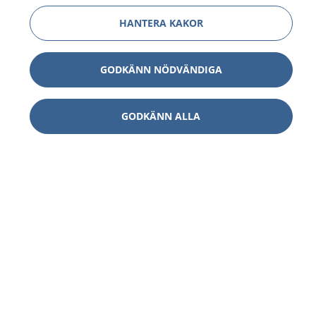
HANTERA KAKOR
GODKÄNN NÖDVÄNDIGA
GODKÄNN ALLA
1177
–
tryggt om din hälsa och vård
På 1177.se får du råd om hälsa och information om
sjukdomar och vilka mottagningar du kan kontakta.
Logga in för att läsa din journal och göra dina
vårdärenden. Ring telefonnummer 1177 för
sjukvårdsrådgivning dygnet runt.
1177 ger dig råd när du vill må bättre.