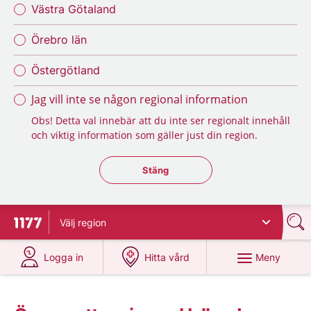
Västra Götaland
Örebro län
Östergötland
Jag vill inte se någon regional information
Obs! Detta val innebär att du inte ser regionalt innehåll
och viktig information som gäller just din region.
Stäng regionsväljaren
Stäng
Välj
region
Till startsidan för 1177
på 1177.se
på 1177.se
Meny
Logga in
Hitta vård