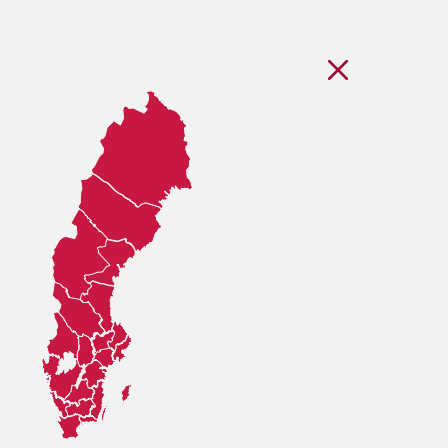
Stäng regionsvälj