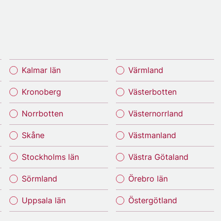
Kalmar län
Värmland
Kronoberg
Västerbotten
Norrbotten
Västernorrland
Skåne
Västmanland
Stockholms län
Västra Götaland
Sörmland
Örebro län
Uppsala län
Östergötland