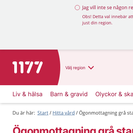
Jag vill inte se någon 
Obs! Detta val innebär att
just din region.
Till startsidan för 1177
Välj
region
Liv & hälsa
Barn & gravid
Olyckor & sk
Du är här:
Start
Hitta vård
Ögonmottagning grå starr
Ögonmottagning grå starr