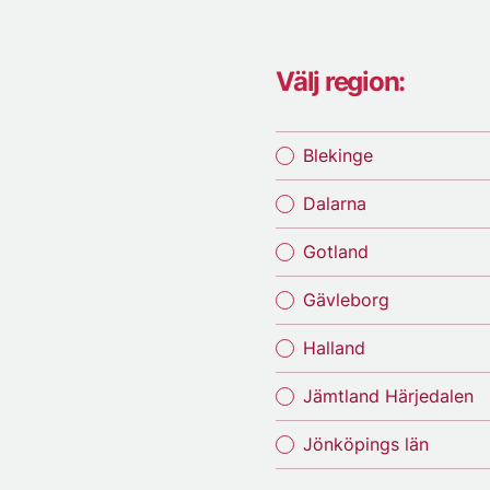
Välj region:
Blekinge
Dalarna
Gotland
Gävleborg
Halland
Jämtland Härjedalen
Jönköpings län