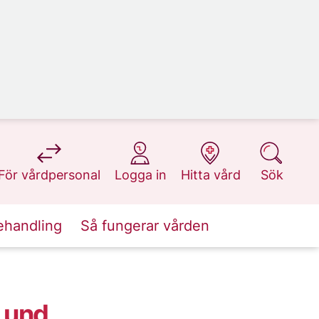
på 1177.se
på 1177.se
på 1177.se
på 1177.se
För vårdpersonal
Logga in
Hitta vård
Sök
ehandling
Så fungerar vården
 Lund