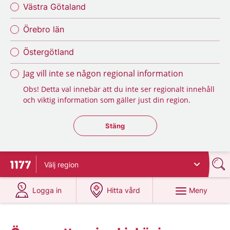
Västra Götaland
Örebro län
Östergötland
Jag vill inte se någon regional information
Obs! Detta val innebär att du inte ser regionalt innehåll
och viktig information som gäller just din region.
Stäng regionsväljaren
Stäng
Välj
region
Till startsidan för 1177
på 1177.se
på 1177.se
Meny
Logga in
Hitta vård