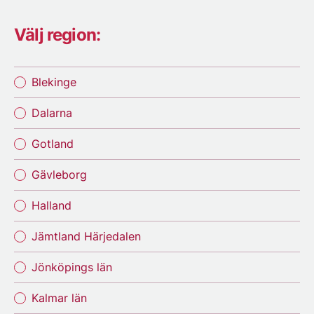
Välj region:
Blekinge
Dalarna
Gotland
Gävleborg
Halland
Jämtland Härjedalen
Jönköpings län
Kalmar län