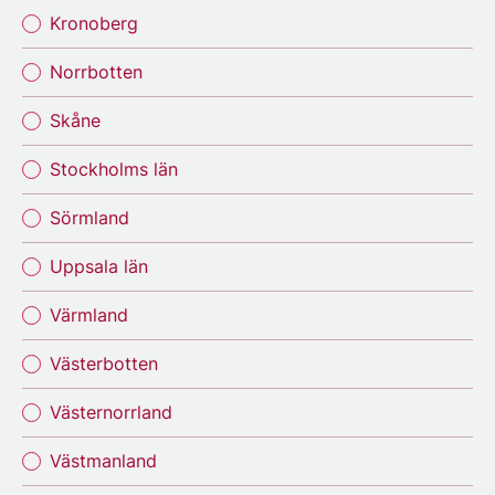
Kronoberg
Norrbotten
Skåne
Stockholms län
Sörmland
Uppsala län
Värmland
Västerbotten
Västernorrland
Västmanland