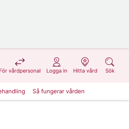
på 1177.se
på 1177.se
på 1177.se
på 1177.se
För vårdpersonal
Logga in
Hitta vård
Sök
ehandling
Så fungerar vården