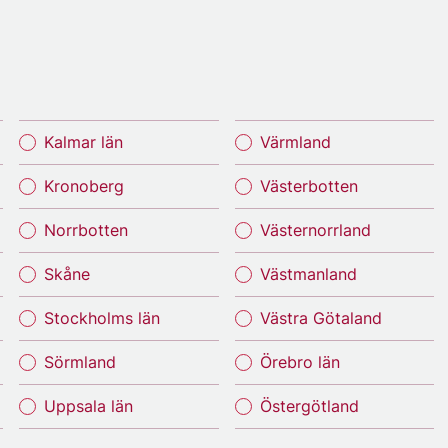
Kalmar län
Värmland
Kronoberg
Västerbotten
Norrbotten
Västernorrland
Skåne
Västmanland
Stockholms län
Västra Götaland
Sörmland
Örebro län
Uppsala län
Östergötland