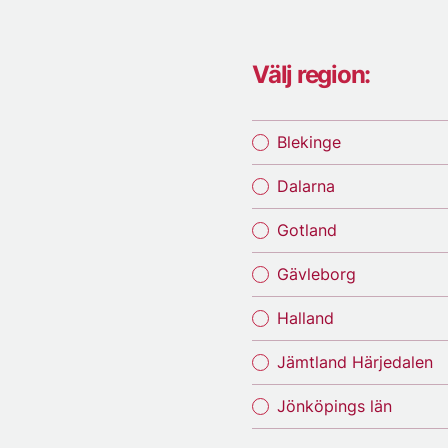
Välj region:
Blekinge
Dalarna
Gotland
Gävleborg
Halland
Jämtland Härjedalen
Jönköpings län