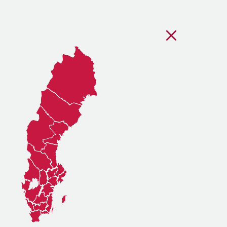
Stäng regionsvälj