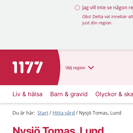
Jag vill inte se någon 
Obs! Detta val innebär att
just din region.
Till startsidan för 1177
Välj
region
Liv & hälsa
Barn & gravid
Olyckor & sk
Du är här:
Start
Hitta vård
Nysjö Tomas, Lund
Nysjö Tomas, Lund