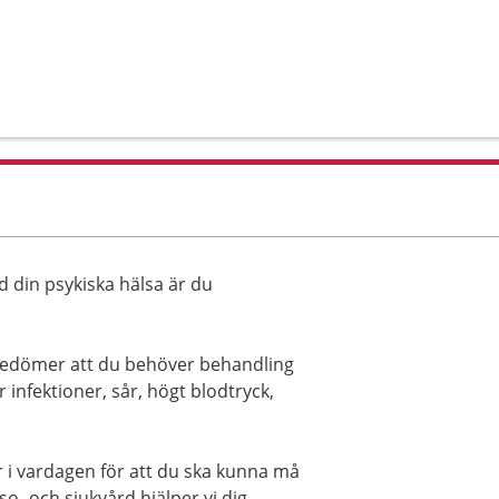
d din psykiska hälsa är du
bedömer att du behöver behandling
r infektioner, sår, högt blodtryck,
r i vardagen för att du ska kunna må
o- och sjukvård hjälper vi dig