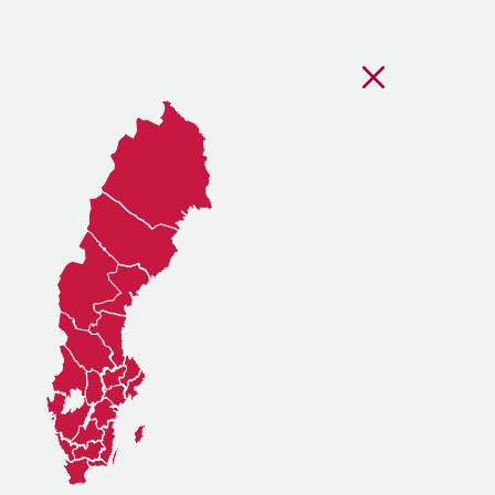
Stäng regionsvälj