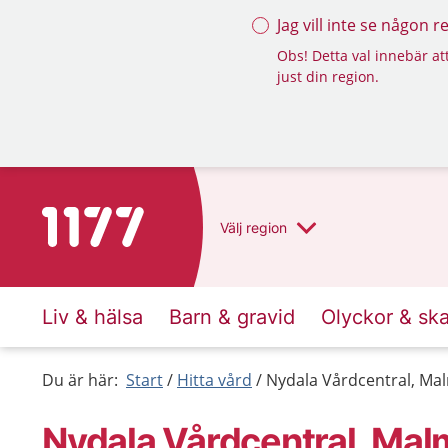
Jag vill inte se någon 
Obs! Detta val innebär att
just din region.
Till startsidan för 1177
Välj
region
Liv & hälsa
Barn & gravid
Olyckor & sk
Du är här:
Start
Hitta vård
Nydala Vårdcentral, Ma
Nydala Vårdcentral, Ma