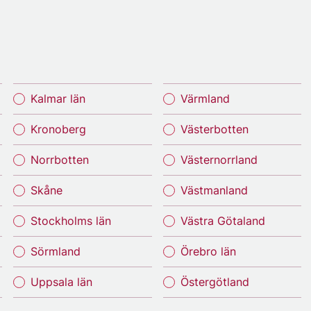
Kalmar län
Värmland
Kronoberg
Västerbotten
Norrbotten
Västernorrland
Skåne
Västmanland
Stockholms län
Västra Götaland
Sörmland
Örebro län
Uppsala län
Östergötland