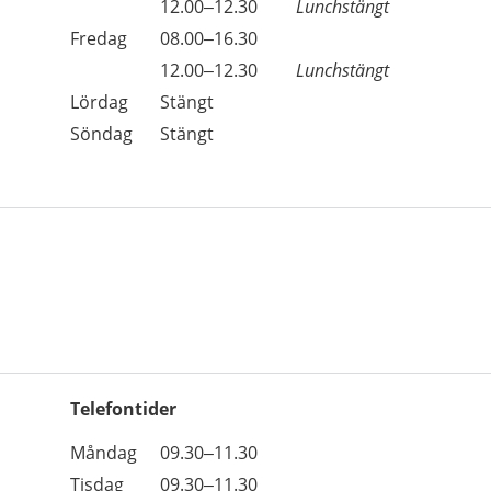
Torsdag
12.00–12.30
Lunchstängt
Fredag
08.00–16.30
Fredag
12.00–12.30
Lunchstängt
Lördag
Stängt
Söndag
Stängt
Telefontider
Öppettider
Kommentarer
Måndag
09.30–11.30
Dag
Tisdag
09.30–11.30