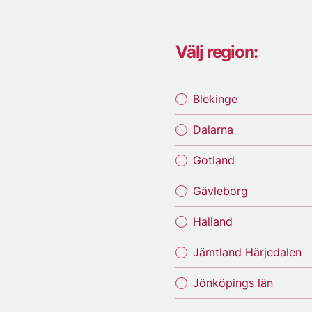
Välj region:
Blekinge
Dalarna
Gotland
Gävleborg
Halland
Jämtland Härjedalen
Jönköpings län