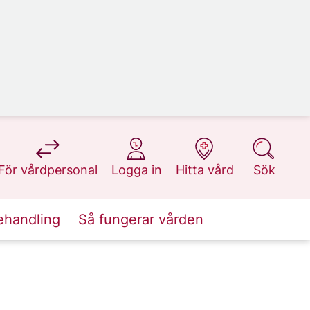
på 1177.se
på 1177.se
på 1177.se
på 1177.se
För vårdpersonal
Logga in
Hitta vård
Sök
ehandling
Så fungerar vården