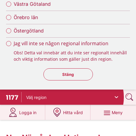
Västra Götaland
Örebro län
Östergötland
Jag vill inte se någon regional information
Obs! Detta val innebär att du inte ser regionalt innehåll
och viktig information som gäller just din region.
Stäng regionsväljaren
Stäng
Välj
region
Till startsidan för 1177
på 1177.se
på 1177.se
Meny
Logga in
Hitta vård