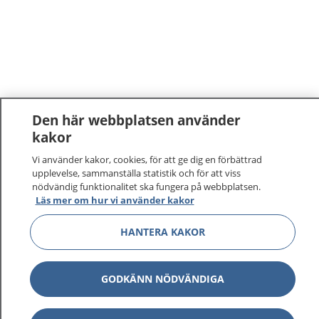
Den här webbplatsen använder
kakor
Vi använder kakor, cookies, för att ge dig en förbättrad
upplevelse, sammanställa statistik och för att viss
nödvändig funktionalitet ska fungera på webbplatsen.
Läs mer om hur vi använder kakor
1177
–
tryggt om din hälsa och vård
HANTERA KAKOR
På 1177.se får du råd om hälsa och information om
GODKÄNN NÖDVÄNDIGA
sjukdomar och vilka mottagningar du kan kontakta.
Logga in för att läsa din journal och göra dina
vårdärenden. Ring telefonnummer 1177 för