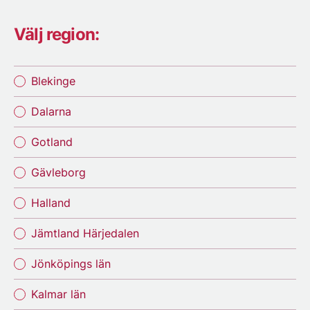
Välj region:
Blekinge
Dalarna
Gotland
Gävleborg
Halland
Jämtland Härjedalen
Jönköpings län
Kalmar län