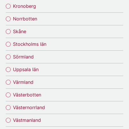
Kronoberg
Norrbotten
Skåne
Stockholms län
Sörmland
Uppsala län
Värmland
Västerbotten
Västernorrland
Västmanland