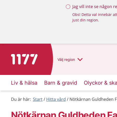
Jag vill inte se någon 
Obs! Detta val innebär att
just din region.
Till startsidan för 1177
Välj
region
Liv & hälsa
Barn & gravid
Olyckor & sk
Du är här:
Start
Hitta vård
Nötkärnan Guldheden Fa
Nötkärnan Guldheden Fa