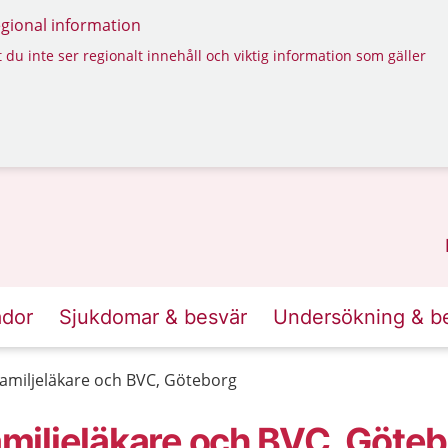
regional information
 du inte ser regionalt innehåll och viktig information som gäller
ador
Sjukdomar & besvär
Undersökning & b
miljeläkare och BVC, Göteborg
miljeläkare och BVC, Göte