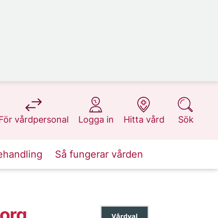
på 1177.se
på 1177.se
på 1177.se
på 1177.se
För vårdpersonal
Logga in
Hitta vård
Sök
ehandling
Så fungerar vården
borg