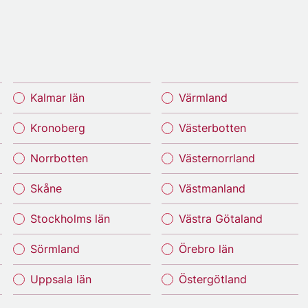
Kalmar län
Värmland
Kronoberg
Västerbotten
Norrbotten
Västernorrland
Skåne
Västmanland
Stockholms län
Västra Götaland
Sörmland
Örebro län
Uppsala län
Östergötland