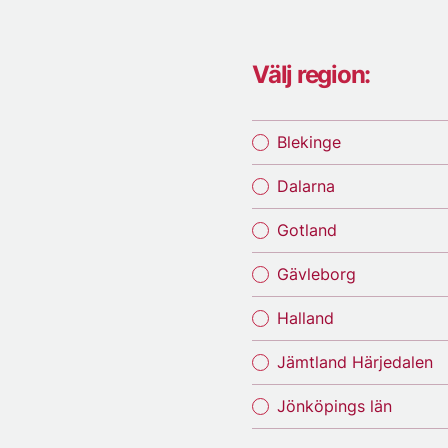
Välj region:
Blekinge
Dalarna
Gotland
Gävleborg
Halland
Jämtland Härjedalen
Jönköpings län