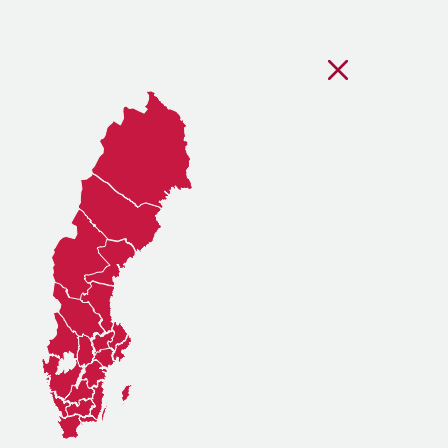
Stäng regionsvälj