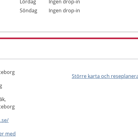
Lördag
Ingen drop-in
Söndag
Ingen drop-in
öteborg
Större karta och reseplaner
g
äk,
öteborg
.se/
ner med