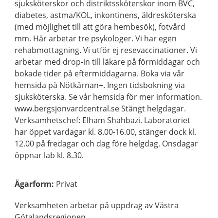
sjuksköterskor och distriktssköterskor inom BVC,
diabetes, astma/KOL, inkontinens, äldresköterska
(med möjlighet till att göra hembesök), fotvård
mm. Här arbetar tre psykologer. Vi har egen
rehabmottagning. Vi utför ej resevaccinationer. Vi
arbetar med drop-in till läkare på förmiddagar och
bokade tider på eftermiddagarna. Boka via vår
hemsida på Nötkärnan+. Ingen tidsbokning via
sjuksköterska. Se vår hemsida för mer information.
www.bergsjonvardcentral.se Stängt helgdagar.
Verksamhetschef: Elham Shahbazi. Laboratoriet
har öppet vardagar kl. 8.00-16.00, stänger dock kl.
12.00 på fredagar och dag före helgdag. Onsdagar
öppnar lab kl. 8.30.
Ägarform
:
Privat
Verksamheten arbetar på uppdrag av Västra
Götalandsregionen.