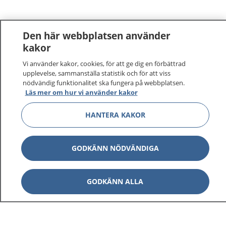
Den här webbplatsen använder
kakor
Vi använder kakor, cookies, för att ge dig en förbättrad
upplevelse, sammanställa statistik och för att viss
1177
–
tryggt om din hälsa och vård
nödvändig funktionalitet ska fungera på webbplatsen.
Läs mer om hur vi använder kakor
På 1177.se får du råd om hälsa och information om
sjukdomar och vilka mottagningar du kan kontakta.
HANTERA KAKOR
Logga in för att läsa din journal och göra dina
vårdärenden. Ring telefonnummer 1177 för
GODKÄNN NÖDVÄNDIGA
sjukvårdsrådgivning dygnet runt.
1177 ger dig råd när du vill må bättre.
GODKÄNN ALLA
Visa inn