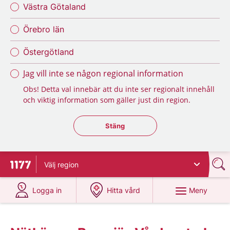
Västra Götaland
Örebro län
Östergötland
Jag vill inte se någon regional information
Obs! Detta val innebär att du inte ser regionalt innehåll
och viktig information som gäller just din region.
Stäng regionsväljaren
Stäng
Välj
region
Till startsidan för 1177
på 1177.se
på 1177.se
Meny
Logga in
Hitta vård