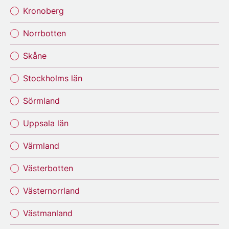
Kronoberg
Norrbotten
Skåne
Stockholms län
Sörmland
Uppsala län
Värmland
Västerbotten
Västernorrland
Västmanland