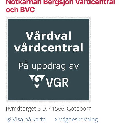
Nötkärnan Bergsjön Vårdcentral
och BVC
Rymdtorget 8 D, 41566, Göteborg
Visa på karta
Vägbeskrivning