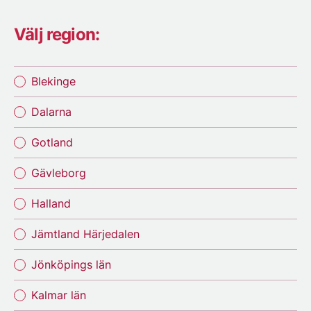
Välj region:
Blekinge
Dalarna
Gotland
Gävleborg
Halland
Jämtland Härjedalen
Jönköpings län
Kalmar län