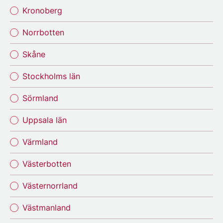
Kronoberg
Norrbotten
Skåne
Stockholms län
Sörmland
Uppsala län
Värmland
Västerbotten
Västernorrland
Västmanland