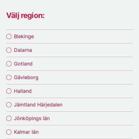
Välj region:
Blekinge
Dalarna
Gotland
Gävleborg
Halland
Jämtland Härjedalen
Jönköpings län
Kalmar län