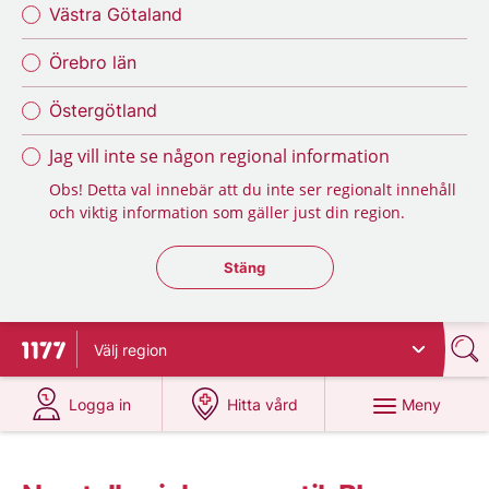
Västra Götaland
Örebro län
Östergötland
Jag vill inte se någon regional information
Obs! Detta val innebär att du inte ser regionalt innehåll
och viktig information som gäller just din region.
Stäng regionsväljaren
Stäng
Välj
region
Till startsidan för 1177
på 1177.se
på 1177.se
Meny
Logga in
Hitta vård