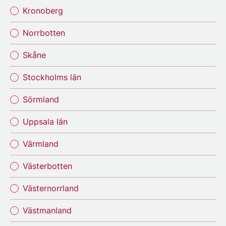
Kronoberg
Norrbotten
Skåne
Stockholms län
Sörmland
Uppsala län
Värmland
Västerbotten
Västernorrland
Västmanland