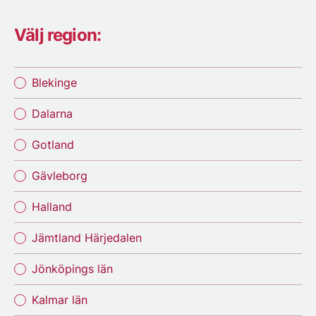
Välj region:
Blekinge
Dalarna
Gotland
Gävleborg
Halland
Jämtland Härjedalen
Jönköpings län
Kalmar län