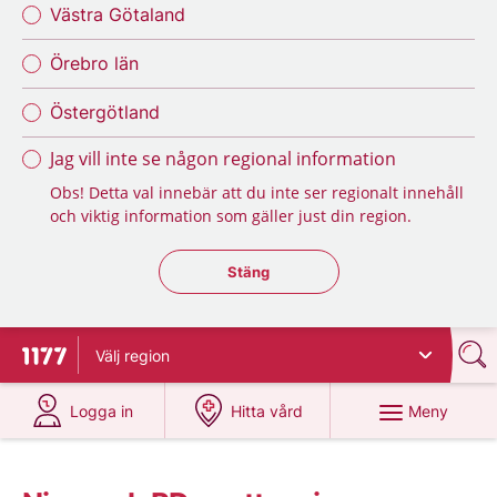
Västra Götaland
Örebro län
Östergötland
Jag vill inte se någon regional information
Obs! Detta val innebär att du inte ser regionalt innehåll
och viktig information som gäller just din region.
Stäng regionsväljaren
Stäng
Välj
region
Till startsidan för 1177
på 1177.se
på 1177.se
Meny
Logga in
Hitta vård